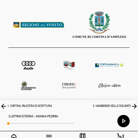
arrow_back
arrow_forward
1. CORTINA, PALESTRA DI SCRITTURA
3. VAGABONDE NELLE DOLOMITI
2 L'ATTIMO ETERNO - ANNINA PEDRINI
play_arrow
map
home
menu