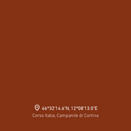
location_on
46°32'14.6"N, 12°08'13.0"E
Corso Italia, Campanile di Cortina