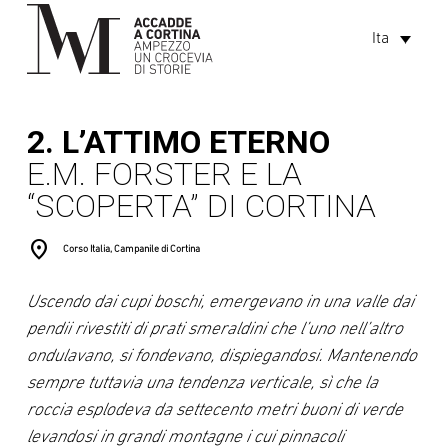
Ita
2. L’ATTIMO ETERNO
E.M. FORSTER E LA
“SCOPERTA” DI CORTINA
location_on
Corso Italia, Campanile di Cortina
Uscendo dai cupi boschi, emergevano in una valle dai
pendii rivestiti di prati smeraldini che l’uno nell’altro
ondulavano, si fondevano, dispiegandosi. Mantenendo
sempre tuttavia una tendenza verticale, sì che la
roccia esplodeva da settecento metri buoni di verde
levandosi in grandi montagne i cui pinnacoli