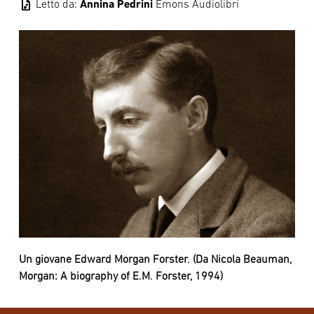
audio_file
Letto da:
Annina Pedrini
Emons Audiolibri
Un giovane Edward Morgan Forster. (Da Nicola Beauman,
Morgan: A biography of E.M. Forster, 1994)