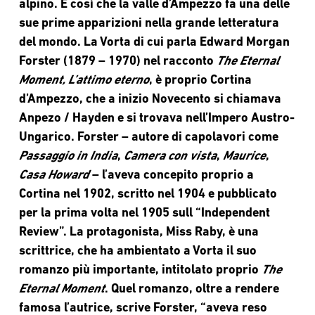
alpino. È così che la valle d’Ampezzo fa
una delle
sue prime apparizioni nella grande letteratura
del
mondo. La Vorta di cui parla Edward Morgan
Forster (1879 –
1970) nel racconto
The Eternal
Moment, L’attimo eterno
, è proprio
Cortina
d’Ampezzo, che a inizio Novecento si chiamava
Anpezo / Hayden e si trovava nell’Impero Austro-
Ungarico.
Forster – autore di capolavori come
Passaggio in India
,
Camera
con vista
,
Maurice
,
Casa Howard
– l’aveva concepito proprio a
Cortina nel 1902, scritto nel 1904 e pubblicato
per la prima
volta nel 1905 sull “Independent
Review”. La protagonista,
Miss Raby, è una
scrittrice, che ha ambientato a Vorta il suo
romanzo più importante, intitolato proprio
The
Eternal
Moment
. Quel romanzo, oltre a rendere
famosa l’autrice, scrive
Forster, “aveva reso